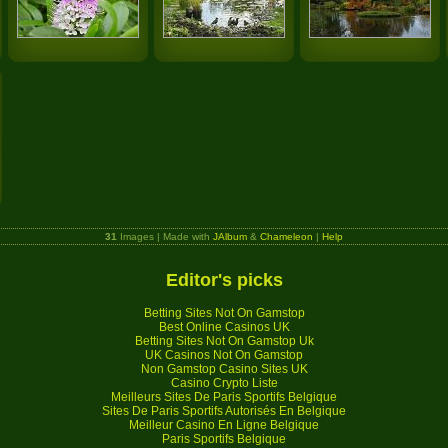
31
Images | Made with
JAlbum
&
Chameleon
|
Help
Editor's picks
Betting Sites Not On Gamstop
Best Online Casinos UK
Betting Sites Not On Gamstop Uk
UK Casinos Not On Gamstop
Non Gamstop Casino Sites UK
Casino Crypto Liste
Meilleurs Sites De Paris Sportifs Belgique
Sites De Paris Sportifs Autorisés En Belgique
Meilleur Casino En Ligne Belgique
Paris Sportifs Belgique