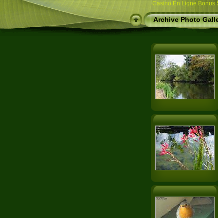
Casino En Ligne Bonus 
Archive Photo Gall