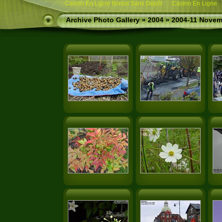
Casino En Ligne Bonus Sans Dépôt
Casino En Ligne
Archive Photo Gallery
»
2004
» 2004-11 Novem