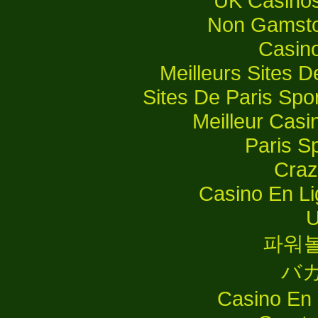
UK Casino
Non Gamsto
Casino
Meilleurs Sites D
Sites De Paris Spor
Meilleur Casi
Paris Sp
Craz
Casino En Lig
U
파워
バ
Casino En 