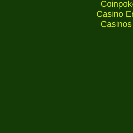
Coinpok
Casino E
Casinos