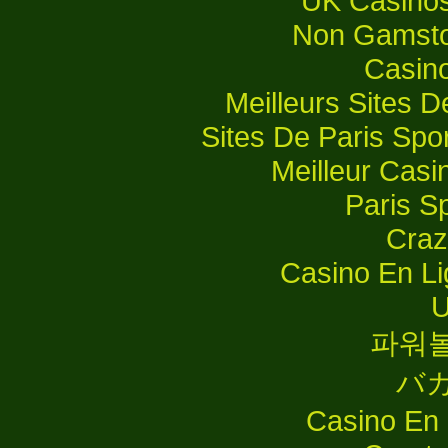
UK Casino
Non Gamsto
Casino
Meilleurs Sites D
Sites De Paris Spor
Meilleur Casi
Paris Sp
Craz
Casino En Lig
U
파워
バ
Casino En 