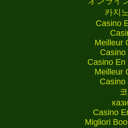
オンライン
카지노
Casino E
Casi
Meilleur
Casino 
Casino En 
Meilleur
Casino 
코
каз
Casino E
Migliori B