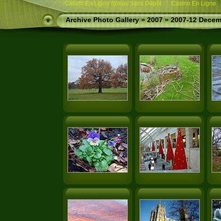
Casino En Ligne Bonus Sans Dépôt
Casino En Ligne
Archive Photo Gallery
»
2007
» 2007-12 Decem