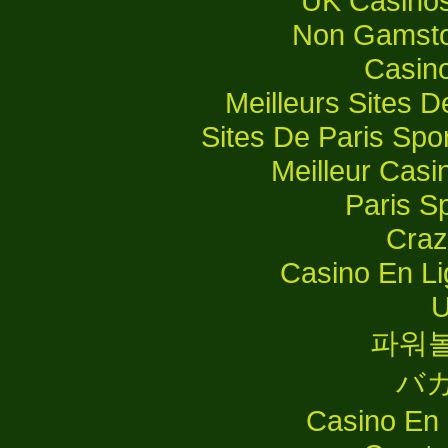
UK Casino
Non Gamsto
Casino
Meilleurs Sites D
Sites De Paris Spor
Meilleur Casi
Paris Sp
Craz
Casino En Lig
U
파워
バ
Casino En 