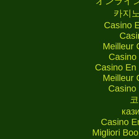
オンライン
카지노
Casino E
Casi
Meilleur
Casino 
Casino En 
Meilleur
Casino 
코
каз
Casino E
Migliori B