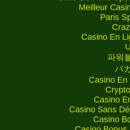
Meilleur Casi
Paris Sp
Craz
Casino En Lig
U
파워
バ
Casino En 
Crypt
Casino E
Casino Sans Dép
Casino B
Casino Bonus 