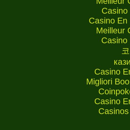
Meilleur
Casino 
Casino En 
Meilleur
Casino 
코
каз
Casino E
Migliori B
Coinpok
Casino E
Casinos