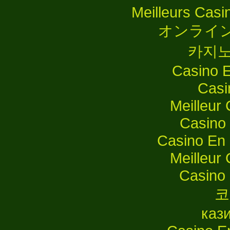
Meilleurs Casi
オンライン
카지노
Casino E
Casi
Meilleur
Casino 
Casino En 
Meilleur
Casino 
코
каз