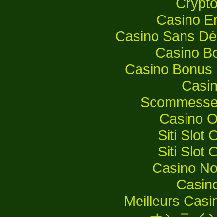
Crypt
Casino E
Casino Sans Dép
Casino B
Casino Bonus 
Casi
Scommesse S
Casino O
Siti Slot
Siti Slot
Casino No
Casin
Meilleurs Casi