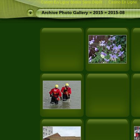
Casino En Ligne Bonus Sans Dépôt
Casino En Ligne
Archive Photo Gallery
»
2015
» 2015-08