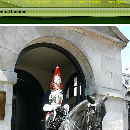
Sans Dépôt
Casino En Ligne
Nouveaux Casinos En Ligne
Paris Sportif C
entral London