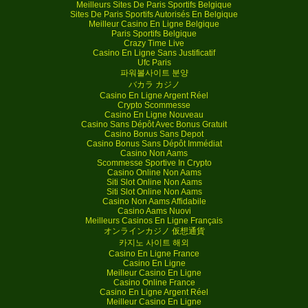
Meilleurs Sites De Paris Sportifs Belgique
Sites De Paris Sportifs Autorisés En Belgique
Meilleur Casino En Ligne Belgique
Paris Sportifs Belgique
Crazy Time Live
Casino En Ligne Sans Justificatif
Ufc Paris
파워볼사이트 분양
バカラ カジノ
Casino En Ligne Argent Réel
Crypto Scommesse
Casino En Ligne Nouveau
Casino Sans Dépôt Avec Bonus Gratuit
Casino Bonus Sans Depot
Casino Bonus Sans Dépôt Immédiat
Casino Non Aams
Scommesse Sportive In Crypto
Casino Online Non Aams
Siti Slot Online Non Aams
Siti Slot Online Non Aams
Casino Non Aams Affidabile
Casino Aams Nuovi
Meilleurs Casinos En Ligne Français
オンラインカジノ 仮想通貨
카지노 사이트 해외
Casino En Ligne France
Casino En Ligne
Meilleur Casino En Ligne
Casino Online France
Casino En Ligne Argent Réel
Meilleur Casino En Ligne