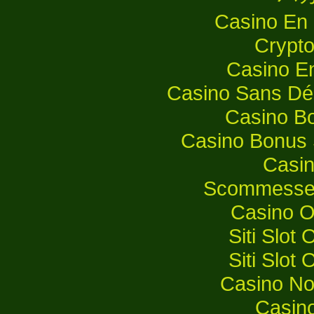
Casino En 
Crypt
Casino E
Casino Sans Dép
Casino B
Casino Bonus 
Casi
Scommesse S
Casino O
Siti Slot
Siti Slot
Casino No
Casin