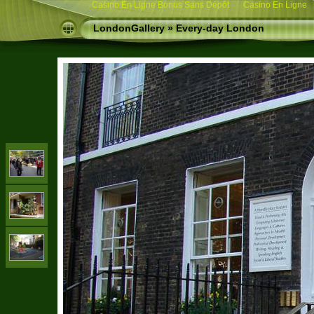
Casino En Ligne Bonus Sans Dépôt
Casino En Ligne
LondonGallery
»
Every-day London