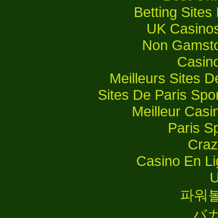
Betting Site
UK Casino
Non Gamsto
Casino
Meilleurs Sites D
Sites De Paris Spor
Meilleur Casi
Paris Sp
Craz
Casino En Lig
U
파워
バ