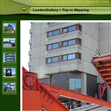
Casino En Ligne Bonus Sans Dépôt
Casino En Ligne
LondonGallery
»
Trip to Wapping