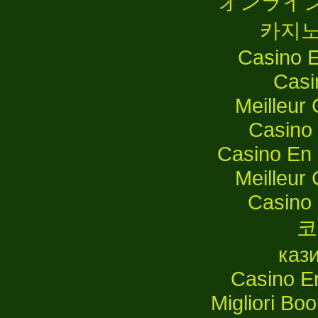
オンライン
카지노
Casino E
Casi
Meilleur
Casino 
Casino En 
Meilleur
Casino 
코
каз
Casino E
Migliori B