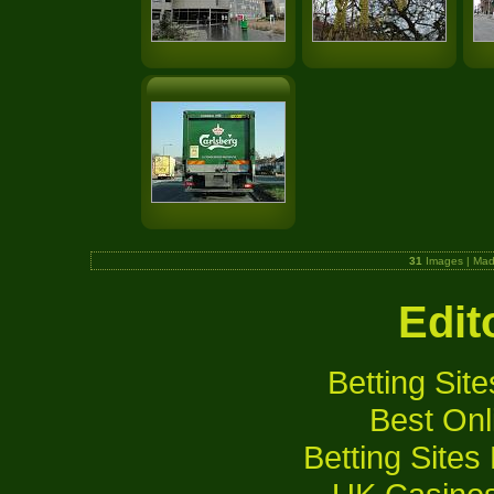
31
Images | Mad
Edit
Betting Si
Best Onl
Betting Site