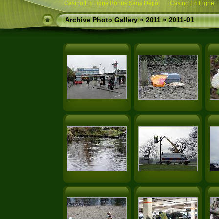
Casino En Ligne Bonus Sans Dépôt
Casino En Ligne
Archive Photo Gallery
»
2011
» 2011-01