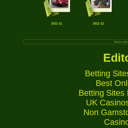
2011-11
2011-12
Made wit
Edit
Betting Si
Best Onl
Betting Site
UK Casino
Non Gamsto
Casino