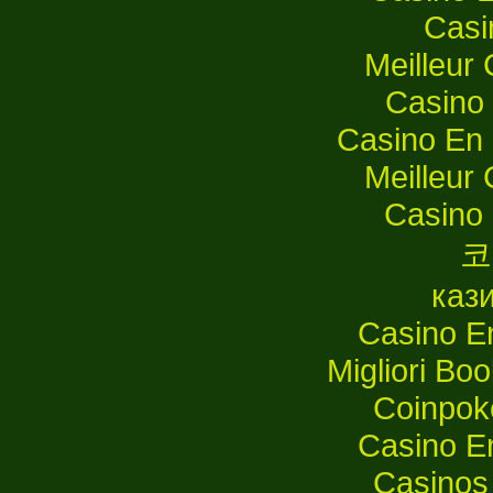
Casi
Meilleur
Casino 
Casino En 
Meilleur
Casino 
코
каз
Casino E
Migliori B
Coinpok
Casino E
Casinos