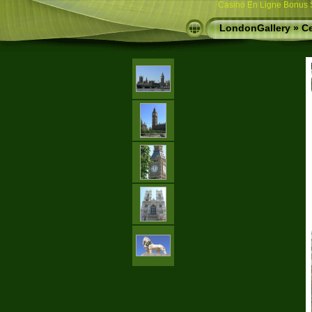
Casino En Ligne Bonus 
LondonGallery
»
C