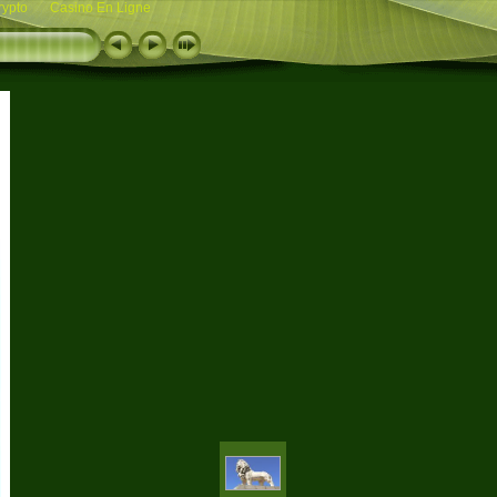
rypto
Casino En Ligne