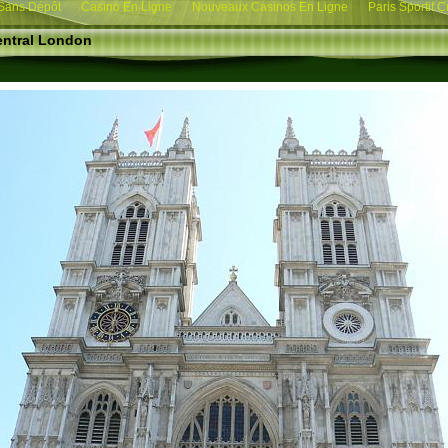
Sans Dépôt
Casino En Ligne
Nouveaux Casinos En Ligne
Paris Sportif C
entral London