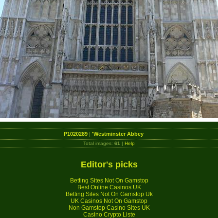
P1020289
|
'Westminster Abbey
Total images:
61
|
Help
Editor's picks
Betting Sites Not On Gamstop
Best Online Casinos UK
Betting Sites Not On Gamstop Uk
UK Casinos Not On Gamstop
Non Gamstop Casino Sites UK
Casino Crypto Liste