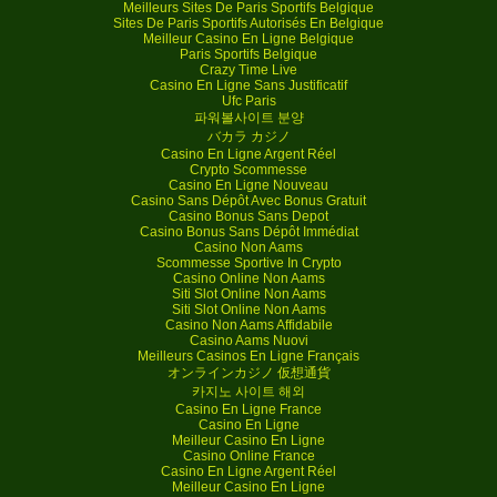
Meilleurs Sites De Paris Sportifs Belgique
Sites De Paris Sportifs Autorisés En Belgique
Meilleur Casino En Ligne Belgique
Paris Sportifs Belgique
Crazy Time Live
Casino En Ligne Sans Justificatif
Ufc Paris
파워볼사이트 분양
バカラ カジノ
Casino En Ligne Argent Réel
Crypto Scommesse
Casino En Ligne Nouveau
Casino Sans Dépôt Avec Bonus Gratuit
Casino Bonus Sans Depot
Casino Bonus Sans Dépôt Immédiat
Casino Non Aams
Scommesse Sportive In Crypto
Casino Online Non Aams
Siti Slot Online Non Aams
Siti Slot Online Non Aams
Casino Non Aams Affidabile
Casino Aams Nuovi
Meilleurs Casinos En Ligne Français
オンラインカジノ 仮想通貨
카지노 사이트 해외
Casino En Ligne France
Casino En Ligne
Meilleur Casino En Ligne
Casino Online France
Casino En Ligne Argent Réel
Meilleur Casino En Ligne