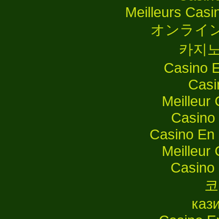
Meilleurs Casi
オンライン
카지노
Casino E
Casi
Meilleur
Casino 
Casino En 
Meilleur
Casino 
코
каз